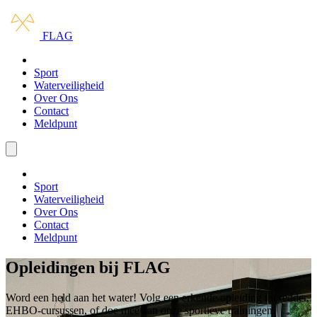
Ga naar hoofdinhoud
Ga naar navigatie
FLAG
Opleidingen
Sport
Waterveiligheid
Over Ons
Contact
Meldpunt
Menu openen/sluiten
Opleidingen
Sport
Waterveiligheid
Over Ons
Contact
Meldpunt
Opleidingen bij FLAG
Word een held aan het water! Volg een erkende opleiding tot redder,
EHBO-cursussen, of doe mee aan onze sportieve trainingen.