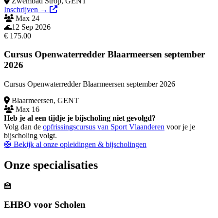
Zwembad Strop, GENT
Inschrijven →
Max 24
Evenement kaart voor Bijscholing Hoger Redder - 2026 FLAG - GENT 
🌊
12 Sep 2026
€ 175.00
Cursus Openwaterredder Blaarmeersen september
2026
Cursus Openwaterredder Blaarmeersen september 2026
Blaarmeersen, GENT
Max 16
Evenement kaart voor Cursus Openwaterredder Blaarmeersen septembe
Heb je al een tijdje je bijscholing niet gevolgd?
Volg dan de
opfrissingscursus van Sport Vlaanderen
voor je je
bijscholing volgt.
🛟 Bekijk al onze opleidingen & bijscholingen
Onze specialisaties
🏫
EHBO voor Scholen