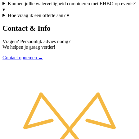
Kunnen jullie waterveiligheid combineren met EHBO op events?
▾
Hoe vraag ik een offerte aan?
▾
Contact & Info
Vragen? Persoonlijk advies nodig?
We helpen je graag verder!
Contact opnemen →
Website footer met contactinformatie en li
Organisatie informatie