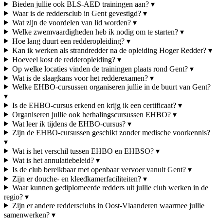
Bieden jullie ook BLS-AED trainingen aan?
▾
Waar is de reddersclub in Gent gevestigd?
▾
Wat zijn de voordelen van lid worden?
▾
Welke zwemvaardigheden heb ik nodig om te starten?
▾
Hoe lang duurt een redderopleiding?
▾
Kan ik werken als strandredder na de opleiding Hoger Redder?
▾
Hoeveel kost de redderopleiding?
▾
Op welke locaties vinden de trainingen plaats rond Gent?
▾
Wat is de slaagkans voor het redderexamen?
▾
Welke EHBO-cursussen organiseren jullie in de buurt van Gent?
▾
Is de EHBO-cursus erkend en krijg ik een certificaat?
▾
Organiseren jullie ook herhalingscursussen EHBO?
▾
Wat leer ik tijdens de EHBO-cursus?
▾
Zijn de EHBO-cursussen geschikt zonder medische voorkennis?
▾
Wat is het verschil tussen EHBO en EHBSO?
▾
Wat is het annulatiebeleid?
▾
Is de club bereikbaar met openbaar vervoer vanuit Gent?
▾
Zijn er douche- en kleedkamerfaciliteiten?
▾
Waar kunnen gediplomeerde redders uit jullie club werken in de
regio?
▾
Zijn er andere reddersclubs in Oost-Vlaanderen waarmee jullie
samenwerken?
▾