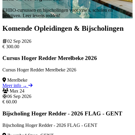
EHBO-cursussen en bijscholingen voor vzw's, scholen en
bedrijven. Leer levens redden!
Komende Opleidingen & Bijscholingen
📘
02 Sep 2026
€ 300.00
Cursus Hoger Redder Merelbeke 2026
Cursus Hoger Redder Merelbeke 2026
Merelbeke
Meer info →
Max 24
Evenement kaart voor Cursus Hoger Redder Merelbeke 2026 op 02 Sep
🛟
06 Sep 2026
€ 60.00
Bijscholing Hoger Redder - 2026 FLAG - GENT
Bijscholing Hoger Redder - 2026 FLAG - GENT