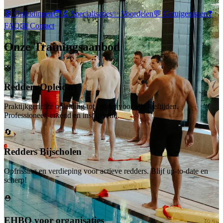
🛟 Opleidingen
🧑‍🔬 Specialisaties
✨ Voordelen
💬 Getuigenissen
❓
FAQ
📧 Contact
Onze Trainingsaanbod
🛟
Redders Opleiden
Praktijkgerichte opleiding tot redder voor alle leeftijden.
Professioneel, erkend en inspirerend.
🔄
Redders Bijscholen
Opfrissing en verdieping voor actieve redders. Blijf up-to-date en
scherp!
⛑️
EHBO voor organisaties