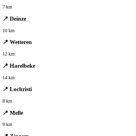
7 km
📍 Deinze
10 km
📍 Wetteren
12 km
📍 Harelbeke
14 km
📍 Lochristi
8 km
📍 Melle
9 km