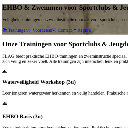
EHBO & Zwemmen voor Sportclubs & Jeu
Veiligheidstrainingen en zweminstructie op maat voor sportclubs, scou
📚 Trainingen
✨ Voordelen
✉️ Contact
📍 Regio's
Onze Trainingen voor Sportclubs & Jeugdo
FLAG biedt praktische EHBO-trainingen en zweminstructie speciaal on
zich veilig en zeker voelt. Alle trainingen zijn interactief, leuk en prakt
🌊
Waterveiligheid Workshop (3u)
Leer jongeren watergevaar herkennen en veilig handelen. Praktische
🚑
EHBO Basis (3u)
Eerste hulptraining voor begeleiders en jongeren. Praktische kennis vo