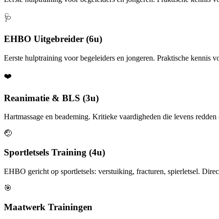
🩺
EHBO Uitgebreider (6u)
Eerste hulptraining voor begeleiders en jongeren. Praktische kennis vo
❤️
Reanimatie & BLS (3u)
Hartmassage en beademing. Kritieke vaardigheden die levens redden o
🤕
Sportletsels Training (4u)
EHBO gericht op sportletsels: verstuiking, fracturen, spierletsel. Direc
🎯
Maatwerk Trainingen