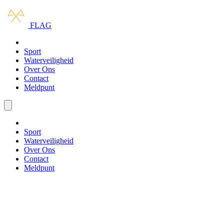
Ga naar hoofdinhoud
Ga naar navigatie
FLAG
Opleidingen
Sport
Waterveiligheid
Over Ons
Contact
Meldpunt
Menu openen/sluiten
Opleidingen
Sport
Waterveiligheid
Over Ons
Contact
Meldpunt