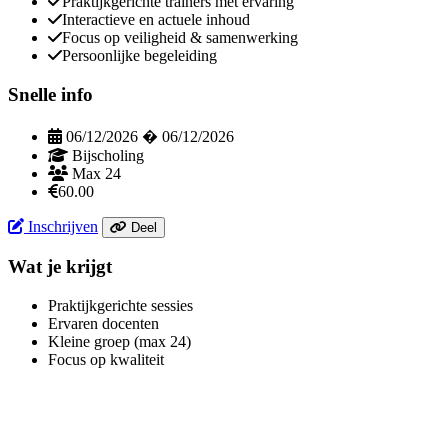
Praktijkgerichte trainers met ervaring
Interactieve en actuele inhoud
Focus op veiligheid & samenwerking
Persoonlijke begeleiding
Snelle info
06/12/2026 � 06/12/2026
Bijscholing
Max 24
60.00
Inschrijven
Deel
Wat je krijgt
Praktijkgerichte sessies
Ervaren docenten
Kleine groep (max 24)
Focus op kwaliteit
Website footer met contactinformatie en li
Organisatie informatie