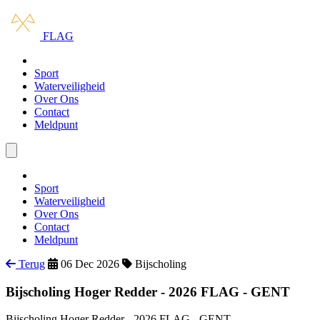
Ga naar hoofdinhoud
Ga naar navigatie
FLAG
Opleidingen
Sport
Waterveiligheid
Over Ons
Contact
Meldpunt
Menu openen/sluiten
Opleidingen
Sport
Waterveiligheid
Over Ons
Contact
Meldpunt
Terug
06 Dec 2026
Bijscholing
Bijscholing Hoger Redder - 2026 FLAG - GENT
Bijscholing Hoger Redder - 2026 FLAG - GENT