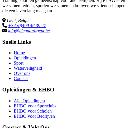
Training, sport en gemeenschap voor alle leeftijden. Bij FLAG leren
we samen redden, sporten we samen en bouwen we vriendschappen
die een leven lang meegaan.
Gent, België
+32 (0)499 46 39 47
info@lifeguard-gent.be
Snelle Links
Home
Opleidingen
Sport
Waterveiligheid
Over ons
Contact
Opleidingen & EHBO
Alle Opleidingen
EHBO voor Sportclubs
EHBO voor Scholen
EHBO voor Bedrijven
Contact & Volg Ons