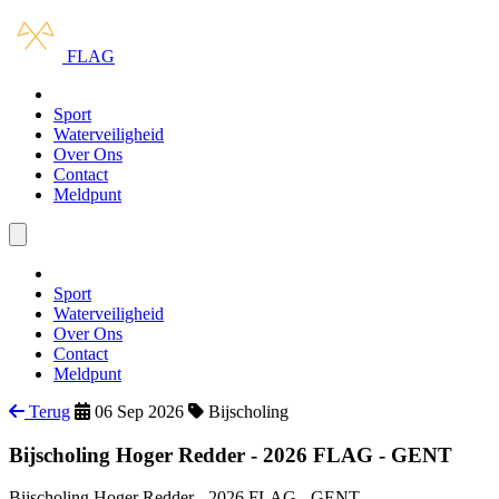
Ga naar hoofdinhoud
Ga naar navigatie
FLAG
Opleidingen
Sport
Waterveiligheid
Over Ons
Contact
Meldpunt
Menu openen/sluiten
Opleidingen
Sport
Waterveiligheid
Over Ons
Contact
Meldpunt
Terug
06 Sep 2026
Bijscholing
Bijscholing Hoger Redder - 2026 FLAG - GENT
Bijscholing Hoger Redder - 2026 FLAG - GENT