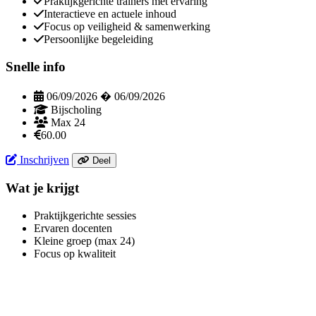
Praktijkgerichte trainers met ervaring
Interactieve en actuele inhoud
Focus op veiligheid & samenwerking
Persoonlijke begeleiding
Snelle info
06/09/2026 � 06/09/2026
Bijscholing
Max 24
60.00
Inschrijven
Deel
Wat je krijgt
Praktijkgerichte sessies
Ervaren docenten
Kleine groep (max 24)
Focus op kwaliteit
Website footer met contactinformatie en li
Organisatie informatie