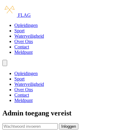
Ga naar hoofdinhoud
Ga naar navigatie
FLAG
Opleidingen
Sport
Waterveiligheid
Over Ons
Contact
Meldpunt
Menu openen/sluiten
Opleidingen
Sport
Waterveiligheid
Over Ons
Contact
Meldpunt
Admin toegang vereist
Inloggen
Website footer met contactinformatie en li
Organisatie informatie