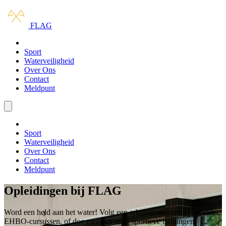
Ga naar hoofdinhoud
Ga naar navigatie
FLAG
Opleidingen
Sport
Waterveiligheid
Over Ons
Contact
Meldpunt
Menu openen/sluiten
Opleidingen
Sport
Waterveiligheid
Over Ons
Contact
Meldpunt
Opleidingen bij FLAG
Word een held aan het water! Volg een erkende opleiding tot redder,
EHBO-cursussen, of doe mee aan onze sportieve trainingen.