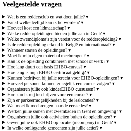
Veelgestelde vragen
Wat is een reddersclub en wat doen jullie?
▾
Vanaf welke leeftijd kan ik lid worden?
▾
Hoeveel kost een lidmaatschap?
▾
Welke redderopleidingen bieden jullie aan in Gent?
▾
Welke zwemdiploma’s zijn vereist voor de redderopleiding?
▾
Is de redderopleiding erkend in België en internationaal?
▾
Wanneer starten de opleidingen?
▾
Moet ik mijn eigen materiaal meebrengen?
▾
Kan ik de opleiding combineren met school of werk?
▾
Hoe lang duurt een basis EHBO-cursus?
▾
Hoe lang is mijn EHBO-certificaat geldig?
▾
Kunnen bedrijven bij jullie terecht voor EHBO-opleidingen?
▾
Hoeveel personen kunnen er tegelijk een cursus volgen?
▾
Organiseren jullie ook kinderEHBO cursussen?
▾
Hoe kan ik mij inschrijven voor een cursus?
▾
Zijn er parkeermogelijkheden bij de leslocaties?
▾
Wat moet ik meebrengen naar de eerste les?
▾
Werken jullie samen met zwembaden in Gent en omgeving?
▾
Organiseren jullie ook activiteiten buiten de opleidingen?
▾
Geven jullie ook EHBO op locatie (incompany) in Gent?
▾
In welke omliggende gemeenten zijn jullie actief?
▾