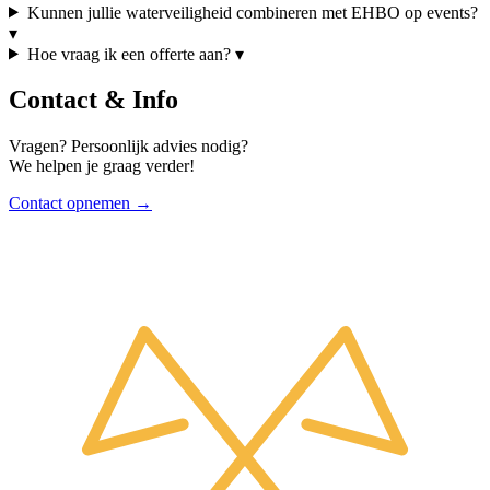
Kunnen jullie waterveiligheid combineren met EHBO op events?
▾
Hoe vraag ik een offerte aan?
▾
Contact & Info
Vragen? Persoonlijk advies nodig?
We helpen je graag verder!
Contact opnemen →
Website footer met contactinformatie en li
Organisatie informatie