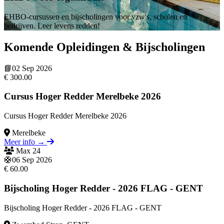
EHBO-cursussen en bijscholingen voor vzw's, scholen en
bedrijven. Leer levens redden!
Komende Opleidingen & Bijscholingen
📘
02 Sep 2026
€ 300.00
Cursus Hoger Redder Merelbeke 2026
Cursus Hoger Redder Merelbeke 2026
Merelbeke
Meer info →
Max 24
Evenement kaart voor Cursus Hoger Redder Merelbeke 2026 op 02 Sep
🛟
06 Sep 2026
€ 60.00
Bijscholing Hoger Redder - 2026 FLAG - GENT
Bijscholing Hoger Redder - 2026 FLAG - GENT