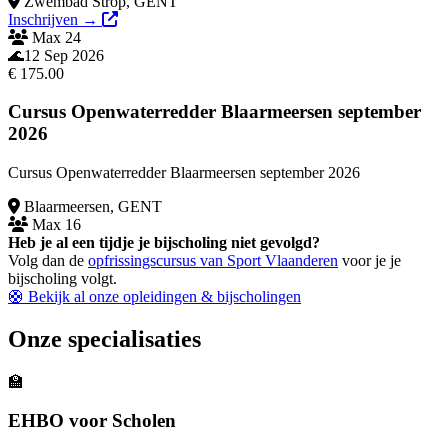
Zwembad Strop, GENT
Inschrijven →
Max 24
Evenement kaart voor Bijscholing Hoger Redder - 2026 FLAG - GENT 
🌊
12 Sep 2026
€ 175.00
Cursus Openwaterredder Blaarmeersen september
2026
Cursus Openwaterredder Blaarmeersen september 2026
Blaarmeersen, GENT
Max 16
Evenement kaart voor Cursus Openwaterredder Blaarmeersen septembe
Heb je al een tijdje je bijscholing niet gevolgd?
Volg dan de
opfrissingscursus van Sport Vlaanderen
voor je je
bijscholing volgt.
🛟 Bekijk al onze opleidingen & bijscholingen
Onze specialisaties
🏫
EHBO voor Scholen