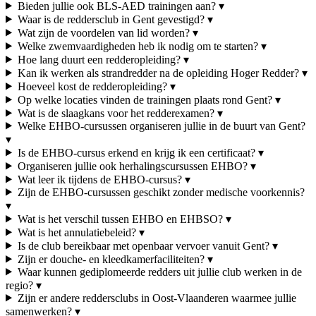
Bieden jullie ook BLS-AED trainingen aan?
▾
Waar is de reddersclub in Gent gevestigd?
▾
Wat zijn de voordelen van lid worden?
▾
Welke zwemvaardigheden heb ik nodig om te starten?
▾
Hoe lang duurt een redderopleiding?
▾
Kan ik werken als strandredder na de opleiding Hoger Redder?
▾
Hoeveel kost de redderopleiding?
▾
Op welke locaties vinden de trainingen plaats rond Gent?
▾
Wat is de slaagkans voor het redderexamen?
▾
Welke EHBO-cursussen organiseren jullie in de buurt van Gent?
▾
Is de EHBO-cursus erkend en krijg ik een certificaat?
▾
Organiseren jullie ook herhalingscursussen EHBO?
▾
Wat leer ik tijdens de EHBO-cursus?
▾
Zijn de EHBO-cursussen geschikt zonder medische voorkennis?
▾
Wat is het verschil tussen EHBO en EHBSO?
▾
Wat is het annulatiebeleid?
▾
Is de club bereikbaar met openbaar vervoer vanuit Gent?
▾
Zijn er douche- en kleedkamerfaciliteiten?
▾
Waar kunnen gediplomeerde redders uit jullie club werken in de
regio?
▾
Zijn er andere reddersclubs in Oost-Vlaanderen waarmee jullie
samenwerken?
▾