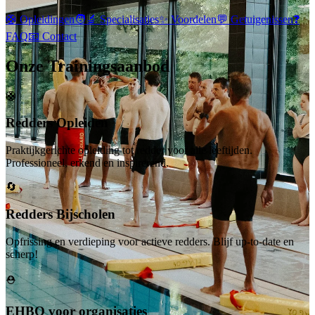
🛟 Opleidingen
🧑‍🔬 Specialisaties
✨ Voordelen
💬 Getuigenissen
❓
FAQ
📧 Contact
Onze Trainingsaanbod
🛟
Redders Opleiden
Praktijkgerichte opleiding tot redder voor alle leeftijden.
Professioneel, erkend en inspirerend.
🔄
Redders Bijscholen
Opfrissing en verdieping voor actieve redders. Blijf up-to-date en
scherp!
⛑️
EHBO voor organisaties